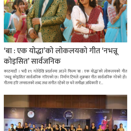
‘बा : एक योद्धा’को लोकलयको गीत ‘नभन्नू
कोइसित’ सार्वजनिक
काठमाडौं । भदौ १९ गतेदेखि प्रदर्शनमा आउने फिल्म ‘बा : एक योद्धा’को लोकलयको गीत
‘नभन्नू कोइसित’ सार्वजनिक गरिएको छ। निर्माण टिमले शुक्रबार गीत सार्वजनिक गरेको हो।
गीतमा हरि लम्सालको शब्द तथा संगीत रहेको छ भने समीक्षा अधिकारी र...