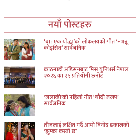
नयाँ पोस्टहरु
‘बा : एक योद्धा’को लोकलयको गीत ‘नभन्नू
कोइसित’ सार्वजनिक
काठमाडौं अडिसनबाट मिस युनिभर्स नेपाल
२०२६ का २५ प्रतियोगी छनोट
‘जलाकी’को पहिलो गीत ‘चाँदी जलप’
सार्वजनिक
तीजलाई लक्षित गर्दै आयो बिनोद ढकालको
‘झुम्का कस्तो छ’