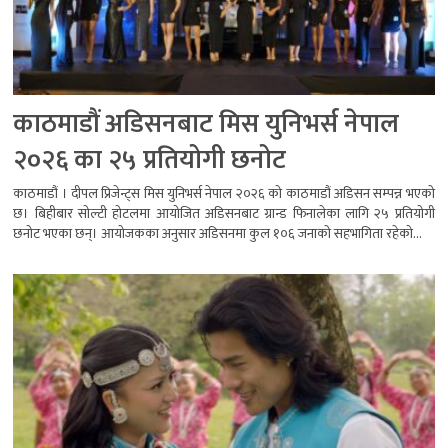
काठमाडौं अडिसनबाट मिस युनिभर्स नेपाल
२०२६ का २५ प्रतियोगी छनोट
काठमाडौं । दीपल प्रिजेन्ट्स मिस युनिभर्स नेपाल २०२६ को काठमाडौं अडिसन सम्पन्न भएको
छ। बिहीबार सोल्टी होटलमा आयोजित अडिसनबाट ग्रान्ड फिनालेका लागि २५ प्रतियोगी
छनोट भएका छन्। आयोजकका अनुसार अडिसनमा कुल १०६ जनाको सहभागिता रहेको...