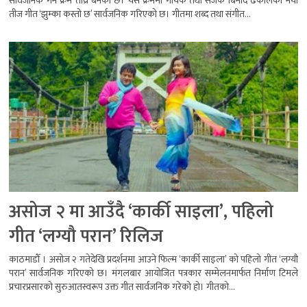
सार्वजनिक गर्ने क्रम तीव्र बनेको छ। यसै क्रममा गायक तथा सर्जक बिनोद ढकालको नयाँ
तीज गीत ‘झुम्का कस्तो छ’ सार्वजनिक गरिएको छ। गीतमा शब्द तथा संगीत...
असोज २ मा आउँदै ‘कार्की साइला’, पहिलो
गीत ‘लग्यौ परान’ रिलिज
काठमाडौँ । असोज २ गतेदेखि प्रदर्शनमा आउने फिल्म ‘कार्की साइला’ को पहिलो गीत ‘लग्यौ
परान’ सार्वजनिक गरिएको छ। मंगलबार आयोजित पत्रकार सम्मेलनमार्फत निर्माण टिमले
प्रचारप्रसारको सुरुआतस्वरूप उक्त गीत सार्वजनिक गरेको हो। गीतको...