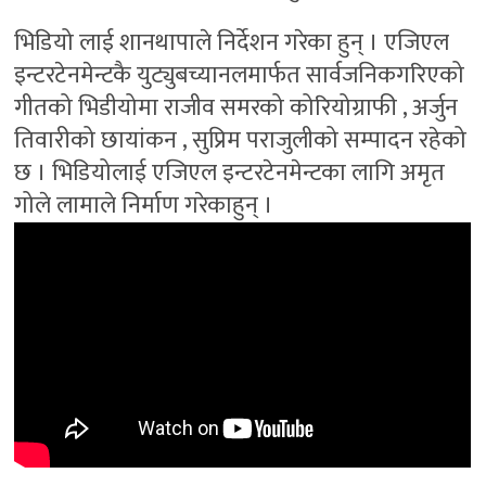
भिडियो लाई शानथापाले निर्देशन गरेका हुन् । एजिएल
इन्टरटेनमेन्टकै युट्युबच्यानलमार्फत सार्वजनिकगरिएको
गीतको भिडीयोमा राजीव समरको कोरियोग्राफी , अर्जुन
तिवारीको छायांकन , सुप्रिम पराजुलीको सम्पादन रहेको
छ । भिडियोलाई एजिएल इन्टरटेनमेन्टका लागि अमृत
गोले लामाले निर्माण गरेकाहुन् ।