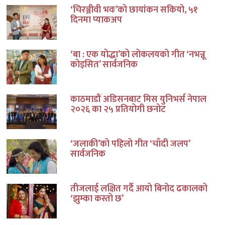
‘चिरञ्जीवी भवः’को छायांकन सकियो, ५१
दिनमा प्याकअप
‘बा : एक योद्धा’को लोकलयको गीत ‘नभन्नू
कोइसित’ सार्वजनिक
काठमाडौं अडिसनबाट मिस युनिभर्स नेपाल
२०२६ का २५ प्रतियोगी छनोट
‘जलाकी’को पहिलो गीत ‘चाँदी जलप’
सार्वजनिक
तीजलाई लक्षित गर्दै आयो बिनोद ढकालको
‘झुम्का कस्तो छ’