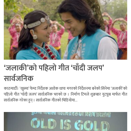
‘जलाकी’को पहिलो गीत ‘चाँदी जलप’
सार्वजनिक
काठमाडौँ। ‘खुस्मा’ फेम्ड निर्देशक अशोक थापा मगरको निर्देशनमा बनेको सिनेमा ‘जलाकी’को
पहिलो गीत ‘चाँदी जलप’ सार्वजनिक भएको छ । निर्माण टिमले शुक्रबार युट्युब मार्फत गीत
सार्वजनिक गरेका हुन् । सार्वजनिक गीतको भिडियोमा...