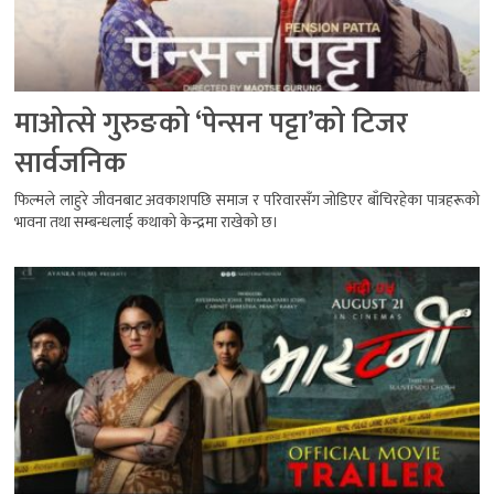
माओत्से गुरुङको ‘पेन्सन पट्टा’को टिजर
सार्वजनिक
फिल्मले लाहुरे जीवनबाट अवकाशपछि समाज र परिवारसँग जोडिएर बाँचिरहेका पात्रहरूको
भावना तथा सम्बन्धलाई कथाको केन्द्रमा राखेको छ।