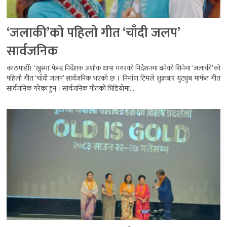
‘जलाकी’को पहिलो गीत ‘चाँदी जलप’
सार्वजनिक
काठमाडौँ। ‘खुस्मा’ फेम्ड निर्देशक अशोक थापा मगरको निर्देशनमा बनेको सिनेमा ‘जलाकी’को
पहिलो गीत ‘चाँदी जलप’ सार्वजनिक भएको छ । निर्माण टिमले शुक्रबार युट्युब मार्फत गीत
सार्वजनिक गरेका हुन् । सार्वजनिक गीतको भिडियोमा...