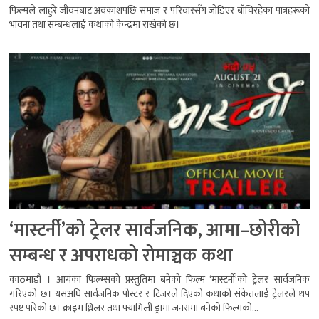
फिल्मले लाहुरे जीवनबाट अवकाशपछि समाज र परिवारसँग जोडिएर बाँचिरहेका पात्रहरूको
भावना तथा सम्बन्धलाई कथाको केन्द्रमा राखेको छ।
‘मास्टर्नी’को ट्रेलर सार्वजनिक, आमा–छोरीको
सम्बन्ध र अपराधको रोमाञ्चक कथा
काठमाडौं । आयंका फिल्म्सको प्रस्तुतिमा बनेको फिल्म ‘मास्टर्नी’को ट्रेलर सार्वजनिक
गरिएको छ। यसअघि सार्वजनिक पोस्टर र टिजरले दिएको कथाको संकेतलाई ट्रेलरले थप
स्पष्ट पारेको छ। क्राइम थ्रिलर तथा फ्यामिली ड्रामा जनरामा बनेको फिल्मको...